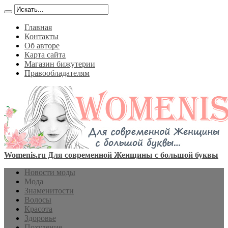
Главная
Контакты
Об авторе
Карта сайта
Магазин бижутерии
Правообладателям
Womenis.ru Для современной Женщины с большой буквы
Новости моды
Мода
Знаменитости
Волосы
Красота
Здоровье
Похудение