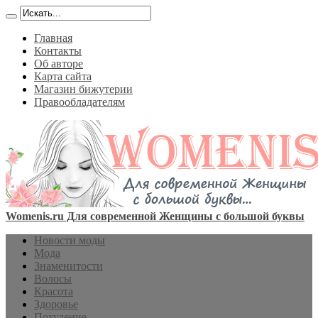
Главная
Контакты
Об авторе
Карта сайта
Магазин бижутерии
Правообладателям
Womenis.ru Для современной Женщины с большой буквы
Новости моды
Мода
Знаменитости
Волосы
Красота
Здоровье
Похудение