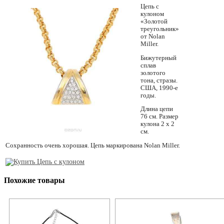
Цепь с
кулоном
«Золотой
треугольник»
от Nolan
Miller.
Бижутерный
сплав
золотого
тона, стразы.
США, 1990-е
годы.
Длина цепи
76 см. Размер
кулона 2 х 2
см.
Сохранность очень хорошая. Цепь маркирована Nolan Miller.
Похожие товары