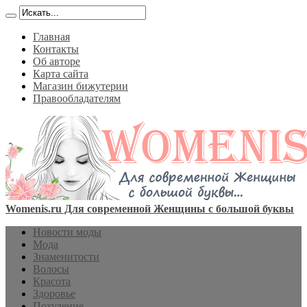
Главная
Контакты
Об авторе
Карта сайта
Магазин бижутерии
Правообладателям
Womenis.ru Для современной Женщины с большой буквы
Новости моды
Мода
Знаменитости
Волосы
Красота
Здоровье
Похудение