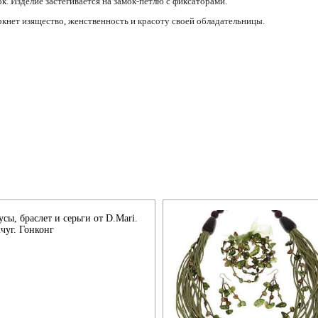
к. Изделие застегивается на замок-петлю с фиксаторами.
кнет изящество, женственность и красоту своей обладательницы.
усы, браслет и серьги от D.Mari.
чуг. Гонконг