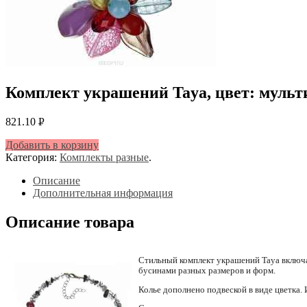
Комплект украшений Taya, цвет: мульти
821.10
Р
УБ.
Добавить в корзину
Категория:
Комплекты разные
.
Описание
Дополнительная информация
Описание товара
Стильный комплект украшений Taya включае
бусинами разных размеров и форм.
Колье дополнено подвеской в виде цветка. 