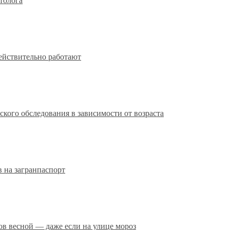
толога
действительно работают
кого обследования в зависимости от возраста
 на загранпаспорт
сов весной — даже если на улице мороз