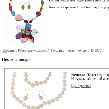
Серьги дополнены подвесками в виде оливо
Комплект украшений Taya блестяще подчер
Похожие товары
Комплект "Белая леди": б
Натуральный речной жем