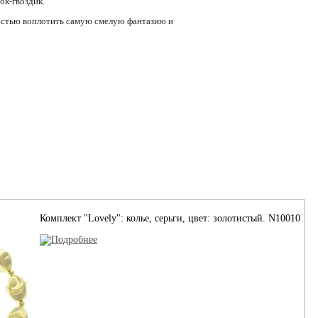
ок-гвоздик.
гкостью воплотить самую смелую фантазию и
Комплект "Lovely": колье, серьги, цвет: золотистый. N10010