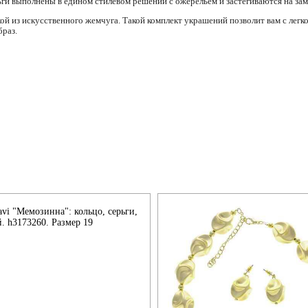
рьги выполнены в едином стилевом решении с ожерельем и застегиваются на зам
кой из искусственного жемчуга. Такой комплект украшений позволит вам с ле
браз.
vi "Мемозинна": кольцо, серьги,
. h3173260. Размер 19