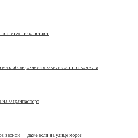
действительно работают
кого обследования в зависимости от возраста
 на загранпаспорт
сов весной — даже если на улице мороз