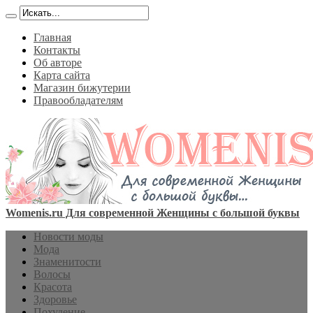
Главная
Контакты
Об авторе
Карта сайта
Магазин бижутерии
Правообладателям
Womenis.ru Для современной Женщины с большой буквы
Новости моды
Мода
Знаменитости
Волосы
Красота
Здоровье
Похудение