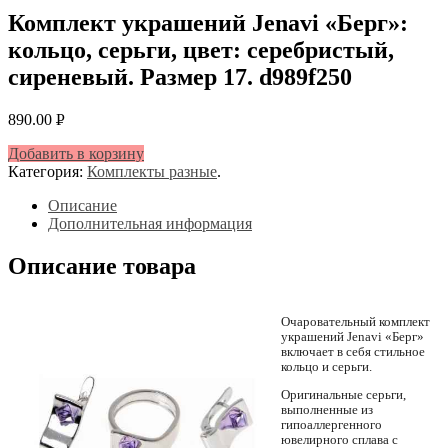
Комплект украшений Jenavi «Берг»:
кольцо, серьги, цвет: серебристый,
сиреневый. Размер 17. d989f250
890.00
Р
УБ.
Добавить в корзину
Категория:
Комплекты разные
.
Описание
Дополнительная информация
Описание товара
Очаровательный комплект
украшений Jenavi «Берг»
включает в себя стильное
кольцо и серьги.
Оригинальные серьги,
выполненные из
гипоаллергенного
ювелирного сплава с