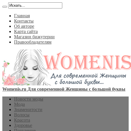
Главная
Контакты
Об авторе
Карта сайта
Магазин бижутерии
Правообладателям
Womenis.ru Для современной Женщины с большой буквы
Новости моды
Мода
Знаменитости
Волосы
Красота
Здоровье
Похудение