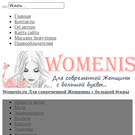
Главная
Контакты
Об авторе
Карта сайта
Магазин бижутерии
Правообладателям
Womenis.ru Для современной Женщины с большой буквы
Новости моды
Мода
Знаменитости
Волосы
Красота
Здоровье
Похудение