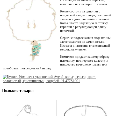
состоящий из колье и сережек,
выполнен из ювелирного сплава.
Колье состоит из цепочки с
подвеской в виде птицы, покрытой
эмалью и дополненной стразиной.
Колье имеет надежную застежку-
карабин с регулирующей длину
цепочкой.
Серьги с подвесками в виде птицы,
застегиваются на замок-петлю.
Изделия упакованы в текстильный
мешок на кулиске.
Комплект придаст вашему образу
изюминку, подчеркнет красоту и
изящество вечернего платья или
преобразит повседневный наряд.
Похожие товары