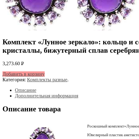
Комплект «Лунное зеркало»: кольцо и 
кристаллы, бижутерный сплав серебряног
3,273.60
Р
УБ.
Добавить в корзину
Категория:
Комплекты разные
.
Описание
Дополнительная информация
Описание товара
Роскошный комплект»Лунное з
Ювелирный пластик аметистов