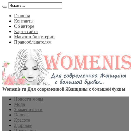
Главная
Контакты
Об авторе
Карта сайта
Магазин бижутерии
Правообладателям
Womenis.ru Для современной Женщины с большой буквы
Новости моды
Мода
Знаменитости
Волосы
Красота
Здоровье
Похудение