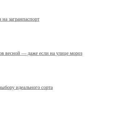
 на загранпаспорт
сов весной — даже если на улице мороз
выбору идеального сорта