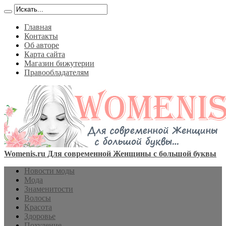
Главная
Контакты
Об авторе
Карта сайта
Магазин бижутерии
Правообладателям
Womenis.ru Для современной Женщины с большой буквы
Новости моды
Мода
Знаменитости
Волосы
Красота
Здоровье
Похудение