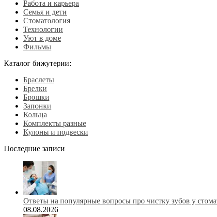
Работа и карьера
Семья и дети
Стоматология
Технологии
Уют в доме
Фильмы
Каталог бижутерии:
Браслеты
Брелки
Брошки
Запонки
Кольца
Комплекты разные
Кулоны и подвески
Последние записи
Ответы на популярные вопросы про чистку зубов у стома
08.08.2026