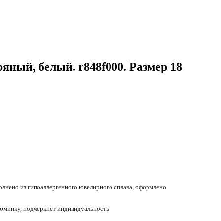
ряный, белый. r848f000. Размер 18
олнено из гипоаллергенного ювелирного сплава, оформлено
юминку, подчеркнет индивидуальность.