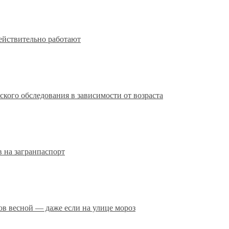
действительно работают
кого обследования в зависимости от возраста
 на загранпаспорт
сов весной — даже если на улице мороз