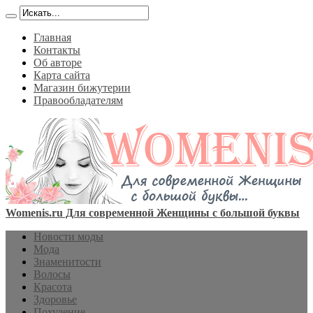
Главная
Контакты
Об авторе
Карта сайта
Магазин бижутерии
Правообладателям
Womenis.ru Для современной Женщины с большой буквы
Новости моды
Мода
Знаменитости
Волосы
Красота
Здоровье
Похудение