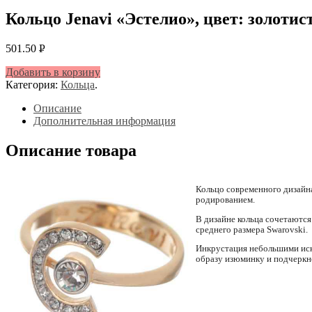
Кольцо Jenavi «Эстелио», цвет: золотис
501.50
Р
УБ.
Добавить в корзину
Категория:
Кольца
.
Описание
Дополнительная информация
Описание товара
Кольцо современного дизайна
родированием.
В дизайне кольца сочетаются
среднего размера Swarovski.
Инкрустация небольшими иск
образу изюминку и подчеркн