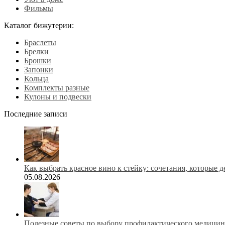
Фильмы
Каталог бижутерии:
Браслеты
Брелки
Брошки
Запонки
Кольца
Комплекты разные
Кулоны и подвески
Последние записи
Как выбрать красное вино к стейку: сочетания, которые 
05.08.2026
Полезные советы по выбору профилактического медицинс