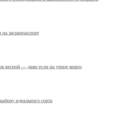
 на загранпаспорт
сов весной — даже если на улице мороз
выбору идеального сорта