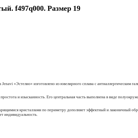
тый. f497q000. Размер 19
 Jenavi «Эстелио» изготовлено из ювелирного сплава с антиаллергическим га
 простота и изысканность. Его центральная часть выполнена в виде полуокруж
рящимися кристаллами по периметру дополняет эффектный и лаконичный обра
ет индивидуальность.