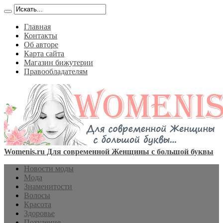
Главная
Контакты
Об авторе
Карта сайта
Магазин бижутерии
Правообладателям
Womenis.ru Для современной Женщины с большой буквы
Новости моды
Мода
Знаменитости
Волосы
Красота
Здоровье
Похудение