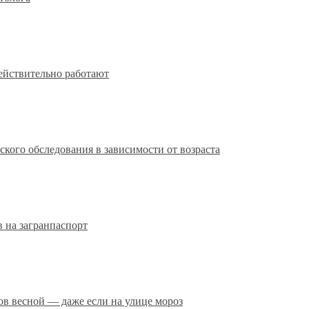
действительно работают
кого обследования в зависимости от возраста
 на загранпаспорт
сов весной — даже если на улице мороз