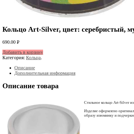
Кольцо Art-Silver, цвет: серебристый, 
690.00
Р
УБ.
Добавить в корзину
Категория:
Кольца
.
Описание
Дополнительная информация
Описание товара
Стильное кольцо Art-Silver и
Изделие оформлено оригинал
образу изюминку и подчеркн