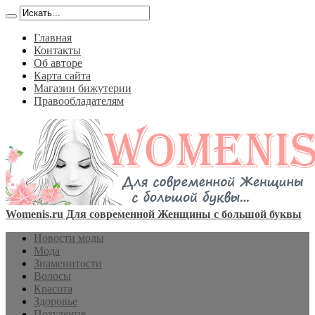
Главная
Контакты
Об авторе
Карта сайта
Магазин бижутерии
Правообладателям
Womenis.ru Для современной Женщины с большой буквы
Новости моды
Мода
Знаменитости
Волосы
Красота
Здоровье
Похудение