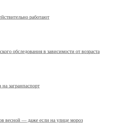
действительно работают
кого обследования в зависимости от возраста
 на загранпаспорт
сов весной — даже если на улице мороз