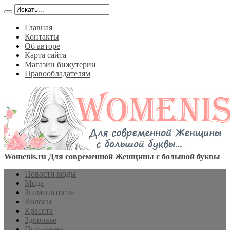
Главная
Контакты
Об авторе
Карта сайта
Магазин бижутерии
Правообладателям
Womenis.ru Для современной Женщины с большой буквы
Новости моды
Мода
Знаменитости
Волосы
Красота
Здоровье
Похудение