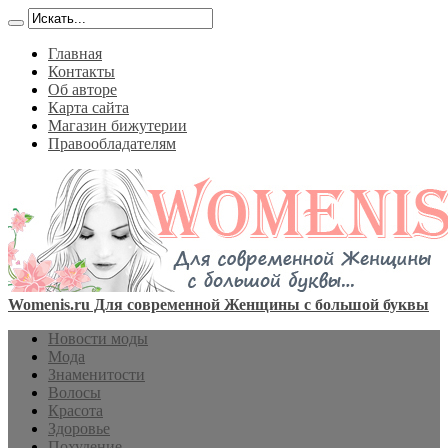
Главная
Контакты
Об авторе
Карта сайта
Магазин бижутерии
Правообладателям
Womenis.ru Для современной Женщины с большой буквы
Новости моды
Мода
Знаменитости
Волосы
Красота
Здоровье
Похудение