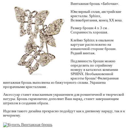
Винтажная брошь «Бабочки».
Ювелирный сплав, австрийские
кристаллы. Sphinx,
Великобритания, конец ХХ века.
Размер броши 4 х 3 см .
Сохранность хорошая.
Клеймо Sphinx в овальном
картуше расположено на
изнаночной стороне броши.
Редкий винтаж.
Подлинность броши можно
определить по серийному
номеру в каталогах компании
SPHINX. Необыкновенной
красоты брошь! Филигранная
винтажная брошь выполнена из бижутерного сплава. Украшена
прозрачными кристаллами .
Аксессуар станет изысканным украшением для романтичной и творческой
натуры. Брошь гармонично дополнит Ваш наряд, станет завершающим
штрихом в создании образа.
Изделия такого дизайна прекрасно подойдут как к дневному наряду, так и к
вечернему.