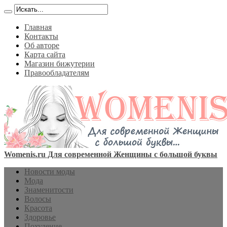
Главная
Контакты
Об авторе
Карта сайта
Магазин бижутерии
Правообладателям
Womenis.ru Для современной Женщины с большой буквы
Новости моды
Мода
Знаменитости
Волосы
Красота
Здоровье
Похудение