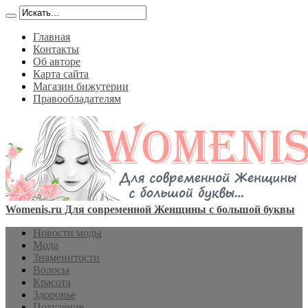
Главная
Контакты
Об авторе
Карта сайта
Магазин бижутерии
Правообладателям
Womenis.ru Для современной Женщины с большой буквы
Новости моды
Мода
Знаменитости
Волосы
Красота
Здоровье
Похудение