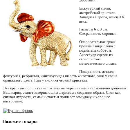
хоботом».
Бижутерный сплав,
австрийский кристалл.
Западная Европа, конец XX
века.
Размеры 6 х 3 см.
Сохранность хорошая.
Очаровательная яркая
брошка в виде слона с
поднятым хоботом.
Аксессуар сделан из
серебристого
металлического сплава.
Поверхность металла
фактурная, ребристая, имитирующая шерсть животного, уши у слона
оранжевого цвета. Глаз у слоника черный кристалл.
Эта красивая брошь станет отличным украшением и гармонично дополнит
Ваш наряд, станет завершающим штрихом в создании образа. Слон как
символ мудрости, семьи и счастья принесет вам удачу и хорошее
настроение.
Похожие товары