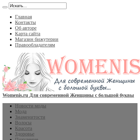
Главная
Контакты
Об авторе
Карта сайта
Магазин бижутерии
Правообладателям
Womenis.ru Для современной Женщины с большой буквы
Новости моды
Мода
Знаменитости
Волосы
Красота
Здоровье
Похудение