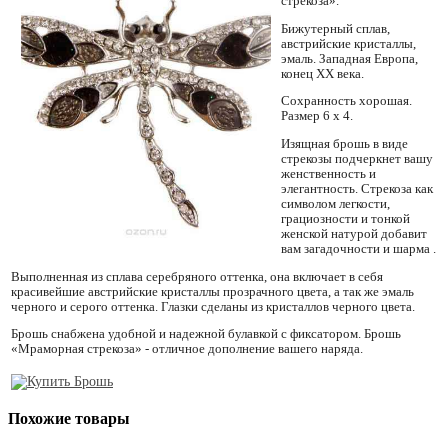
стрекоза».
Бижутерный сплав,
австрийские кристаллы,
эмаль. Западная Европа,
конец XX века.
Сохранность хорошая.
Размер 6 х 4.
Изящная брошь в виде
стрекозы подчеркнет вашу
женственность и
элегантность. Стрекоза как
символом легкости,
грациозности и тонкой
женской натурой добавит
вам загадочности и шарма .
Выполненная из сплава серебряного оттенка, она включает в себя
красивейшие австрийские кристаллы прозрачного цвета, а так же эмаль
черного и серого оттенка. Глазки сделаны из кристаллов черного цвета.
Брошь снабжена удобной и надежной булавкой с фиксатором. Брошь
«Мраморная стрекоза» - отличное дополнение вашего наряда.
Похожие товары