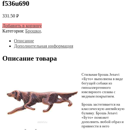
f536u690
331.50
Р
УБ.
Добавить в корзину
Категория:
Брошки
.
Описание
Дополнительная информация
Описание товара
Стильная брошь Jenavi
«Буто» выполнена в виде
бегущей собаки из
гипоаллергенного
ювелирного сплава с
медным покрытием.
Брошь застегивается на
классическую английскую
булавку. Брошь Jenavi
«Буто» поможет
дополнить любой образ и
привнести в него