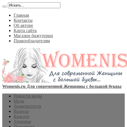
Главная
Контакты
Об авторе
Карта сайта
Магазин бижутерии
Правообладателям
Womenis.ru Для современной Женщины с большой буквы
Новости моды
Мода
Знаменитости
Волосы
Красота
Здоровье
Похудение