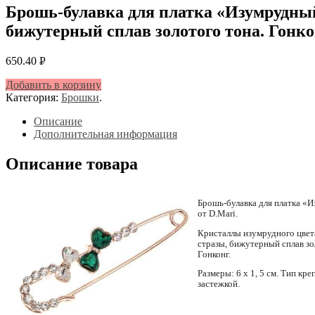
Брошь-булавка для платка «Изумрудный
бижутерный сплав золотого тона. Гонк
650.40
Р
УБ.
Добавить в корзину
Категория:
Брошки
.
Описание
Дополнительная информация
Описание товара
Брошь-булавка для платка «
от D.Mari.
Кристаллы изумрудного цвет
стразы, бижутерный сплав зо
Гонконг.
Размеры: 6 х 1, 5 см. Тип кре
застежкой.