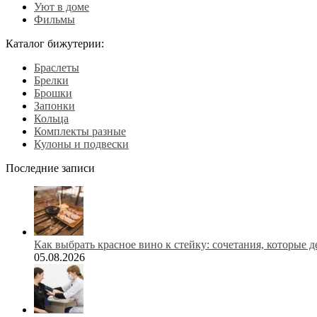
Уют в доме
Фильмы
Каталог бижутерии:
Браслеты
Брелки
Брошки
Запонки
Кольца
Комплекты разные
Кулоны и подвески
Последние записи
Как выбрать красное вино к стейку: сочетания, которые 
05.08.2026