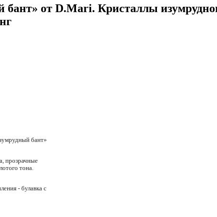
 бант» от D.Mari. Кристаллы изумрудног
онг
Изумрудный бант»
а, прозрачные
лотого тона.
пления - булавка с