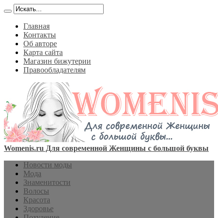
Главная
Контакты
Об авторе
Карта сайта
Магазин бижутерии
Правообладателям
Womenis.ru Для современной Женщины с большой буквы
Новости моды
Мода
Знаменитости
Волосы
Красота
Здоровье
Похудение