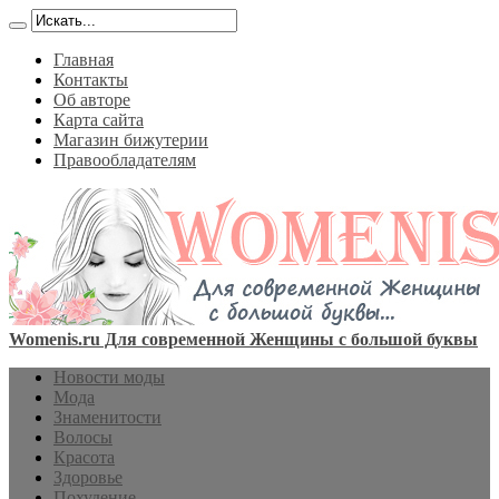
Главная
Контакты
Об авторе
Карта сайта
Магазин бижутерии
Правообладателям
Womenis.ru Для современной Женщины с большой буквы
Новости моды
Мода
Знаменитости
Волосы
Красота
Здоровье
Похудение