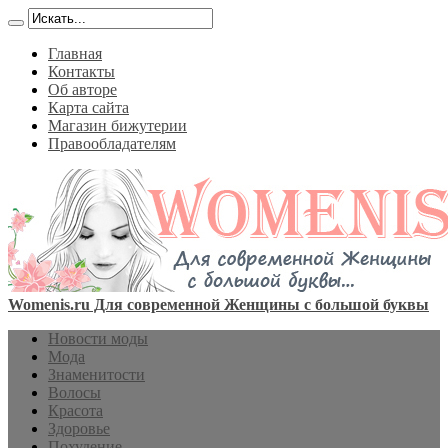
Главная
Контакты
Об авторе
Карта сайта
Магазин бижутерии
Правообладателям
Womenis.ru Для современной Женщины с большой буквы
Новости моды
Мода
Знаменитости
Волосы
Красота
Здоровье
Похудение