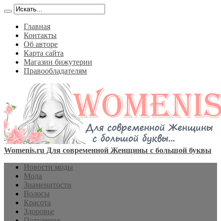
Главная
Контакты
Об авторе
Карта сайта
Магазин бижутерии
Правообладателям
Womenis.ru Для современной Женщины с большой буквы
Новости моды
Мода
Знаменитости
Волосы
Красота
Здоровье
Похудение