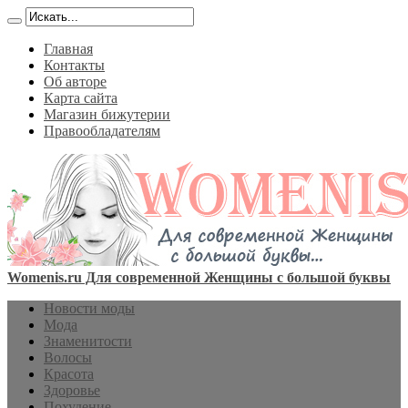
Главная
Контакты
Об авторе
Карта сайта
Магазин бижутерии
Правообладателям
Womenis.ru Для современной Женщины с большой буквы
Новости моды
Мода
Знаменитости
Волосы
Красота
Здоровье
Похудение