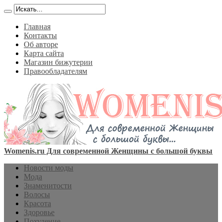
Главная
Контакты
Об авторе
Карта сайта
Магазин бижутерии
Правообладателям
Womenis.ru Для современной Женщины с большой буквы
Новости моды
Мода
Знаменитости
Волосы
Красота
Здоровье
Похудение