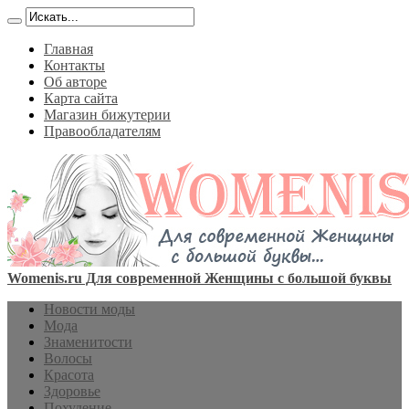
Главная
Контакты
Об авторе
Карта сайта
Магазин бижутерии
Правообладателям
Womenis.ru Для современной Женщины с большой буквы
Новости моды
Мода
Знаменитости
Волосы
Красота
Здоровье
Похудение