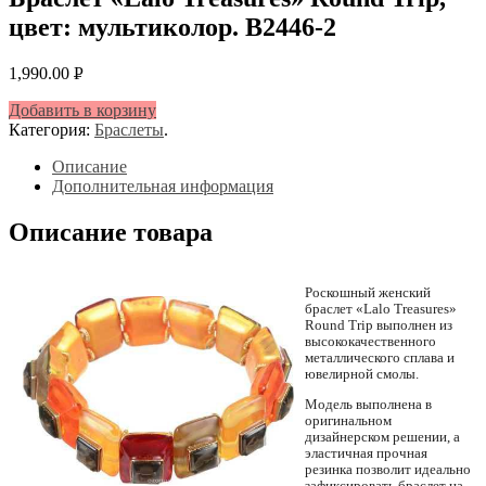
цвет: мультиколор. B2446-2
1,990.00
Р
УБ.
Добавить в корзину
Категория:
Браслеты
.
Описание
Дополнительная информация
Описание товара
Роскошный женский
браслет «Lalo Treasures»
Round Trip выполнен из
высококачественного
металлического сплава и
ювелирной смолы.
Модель выполнена в
оригинальном
дизайнерском решении, а
эластичная прочная
резинка позволит идеально
зафиксировать браслет на