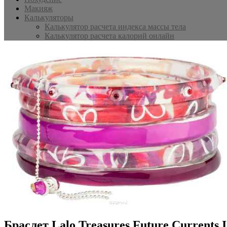
Макияж
Калькуляторы
Калькулятор расчета индекса массы тела
Калькулятор расчета калорий онлайн
Браслет Lalo Treasures Future Currents 