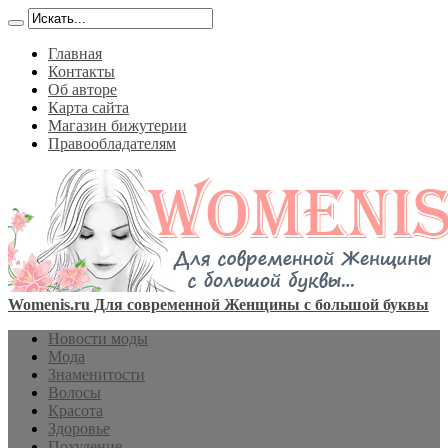
Главная
Контакты
Об авторе
Карта сайта
Магазин бижутерии
Правообладателям
Womenis.ru Для современной Женщины с большой буквы
Новости моды
Мода
Знаменитости
Волосы
Красота
Здоровье
Похудение