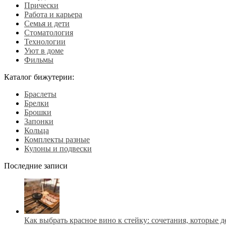
Прически
Работа и карьера
Семья и дети
Стоматология
Технологии
Уют в доме
Фильмы
Каталог бижутерии:
Браслеты
Брелки
Брошки
Запонки
Кольца
Комплекты разные
Кулоны и подвески
Последние записи
Как выбрать красное вино к стейку: сочетания, которые 