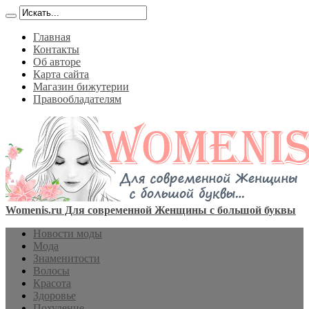
Главная
Контакты
Об авторе
Карта сайта
Магазин бижутерии
Правообладателям
Womenis.ru Для современной Женщины с большой буквы
Новости моды
Мода
Знаменитости
Волосы
Красота
Здоровье
Похудение