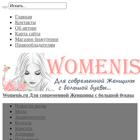
Главная
Контакты
Об авторе
Карта сайта
Магазин бижутерии
Правообладателям
Womenis.ru Для современной Женщины с большой буквы
Новости моды
Мода
Знаменитости
Волосы
Красота
Здоровье
Похудение