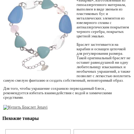
«Инарма», изготовленный из
гипоаллергенного материала,
выполнен в виде звеньев из
пластиковых бус и
металлических элементов из
ювелирного сплава с
антиаллергическим покрытием
черного серебра, покрытых
цветной эмалью.
Браслет застегивается на
карабин и оснащен цепочкой
для регулирования размера.
Такой оригинальный браслет не
оставит равнодушной ни одну
любительницу изысканных и
необычных украшений, а также
позволит с легкостью воплотить
самую смелую фантазию и создать собственный, неповторимый образ.
Для того, чтобы украшение сохранило первозданный блеск ,
рекомендуется избегать взаимодействия с водой и химическими
средствами.
Похожие товары