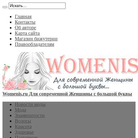
Главная
Контакты
Об авторе
Карта сайта
Магазин бижутерии
Правообладателям
Womenis.ru Для современной Женщины с большой буквы
Новости моды
Мода
Знаменитости
Волосы
Красота
Здоровье
Похудение