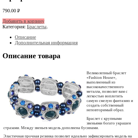
790.00
Р
УБ.
Добавить в корзину
Категория:
Браслеты
.
Описание
Дополнительная информация
Описание товара
Великолепный браслет
«Fashion House»,
выполненный из
высококачественного
металла, позволит вам с
легкостью воплотить
самую смелую фантазию и
создать собственный
неповторимый образ.
Браслет с крупными
звеньями богато украшен
стразами. Между звеньев модель дополнена бусинами.
Эластичная прочная резинка позволит идеально зафиксировать модель на