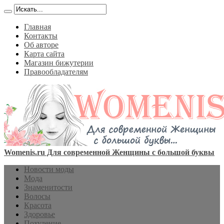
Главная
Контакты
Об авторе
Карта сайта
Магазин бижутерии
Правообладателям
Womenis.ru Для современной Женщины с большой буквы
Новости моды
Мода
Знаменитости
Волосы
Красота
Здоровье
Похудение