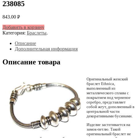
238085
843.00
Р
УБ.
Добавить в корзину
Категория:
Браслеты
.
Описание
Дополнительная информация
Описание товара
Оригинальный женский
браслет Ethnica,
выполненный из
металлического сплава с
покрытием под черненое
серебро, представляет
собой жгут, дополненный в
центральной части
декоративными бусинами.
Изделие застегивается на
замок-петлю. Такой
оригинальный браслет не