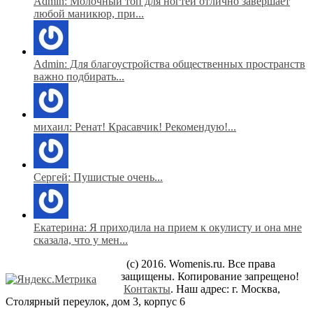
Admin: Молочный топ для ногтей отлично завершает
любой маникюр, при...
Admin: Для благоустройства общественных пространств
важно подбирать...
михаил: Ренат! Красавчик! Рекомендую!...
Сергей: Пушистые очень...
Екатерина: Я приходила на прием к окулисту и она мне
сказала, что у мен...
(c) 2016. Womenis.ru. Все права
защищены. Копирование запрещено!
Контакты
. Наш адрес: г. Москва,
Столярный переулок, дом 3, корпус 6