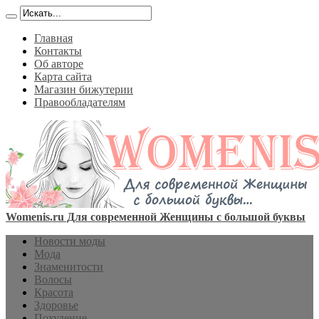
Главная
Контакты
Об авторе
Карта сайта
Магазин бижутерии
Правообладателям
Womenis.ru Для современной Женщины с большой буквы
Новости моды
Мода
Знаменитости
Волосы
Красота
Здоровье
Похудение