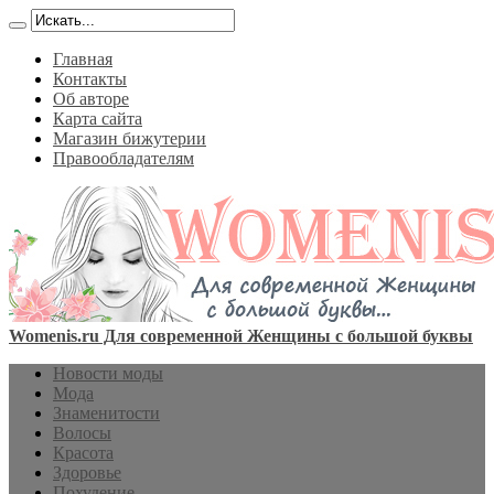
Главная
Контакты
Об авторе
Карта сайта
Магазин бижутерии
Правообладателям
Womenis.ru Для современной Женщины с большой буквы
Новости моды
Мода
Знаменитости
Волосы
Красота
Здоровье
Похудение