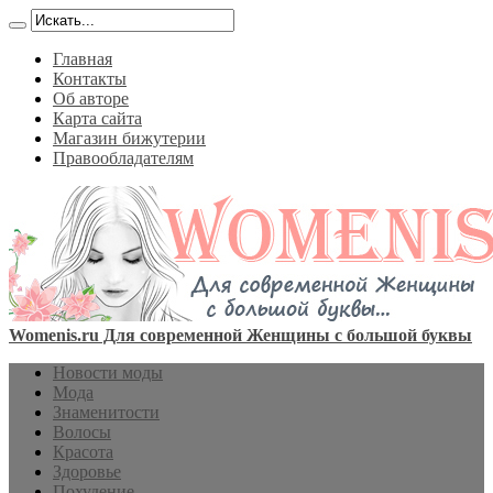
Главная
Контакты
Об авторе
Карта сайта
Магазин бижутерии
Правообладателям
Womenis.ru Для современной Женщины с большой буквы
Новости моды
Мода
Знаменитости
Волосы
Красота
Здоровье
Похудение