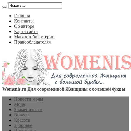
Главная
Контакты
Об авторе
Карта сайта
Магазин бижутерии
Правообладателям
Womenis.ru Для современной Женщины с большой буквы
Новости моды
Мода
Знаменитости
Волосы
Красота
Здоровье
Похудение