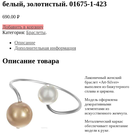
белый, золотистый. 01675-1-423
690.00
Р
УБ.
Добавить в корзину
Категория:
Браслеты
.
Описание
Дополнительная информация
Описание товара
Лаконичный женский
браслет «Art-Silver»
выполнен из бижутерного
сплава и циркона.
Модель оформлена
декоративными
элементами из
искусственного жемчуга.
Металлический каркас
обеспечивает прилегание
модели к руке.