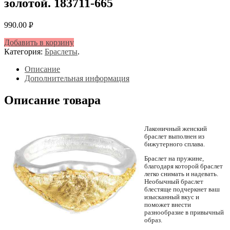
золотой. 183711-665
990.00
Р
УБ.
Добавить в корзину
Категория:
Браслеты
.
Описание
Дополнительная информация
Описание товара
Лаконичный женский
браслет выполнен из
бижутерного сплава.
Браслет на пружине,
благодаря которой браслет
легко снимать и надевать.
Необычный браслет
блестяще подчеркнет ваш
изысканный вкус и
поможет внести
разнообразие в привычный
образ.