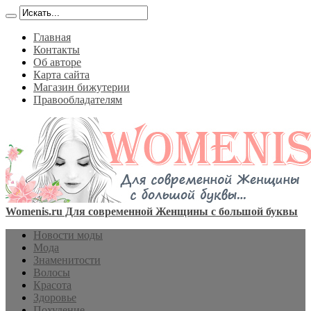
Главная
Контакты
Об авторе
Карта сайта
Магазин бижутерии
Правообладателям
Womenis.ru Для современной Женщины с большой буквы
Новости моды
Мода
Знаменитости
Волосы
Красота
Здоровье
Похудение