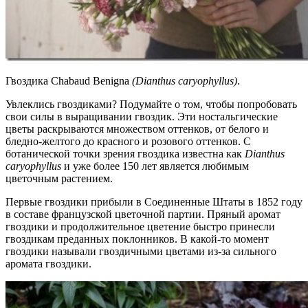
Гвоздика Chabaud Benigna
(Dianthus caryophyllus)
.
Увлеклись гвоздиками? Подумайте о том, чтобы попробовать
свои силы в выращивании гвоздик. Эти ностальгические
цветы раскрываются множеством оттенков, от белого и
бледно-желтого до красного и розового оттенков. С
ботанической точки зрения гвоздика известна как
Dianthus
caryophyllus
и уже более 150 лет является любимым
цветочным растением.
Первые гвоздики прибыли в Соединенные Штаты в 1852 году
в составе французской цветочной партии. Пряный аромат
гвоздики и продолжительное цветение быстро принесли
гвоздикам преданных поклонников. В какой-то момент
гвоздики называли гвоздичными цветами из-за сильного
аромата гвоздики.