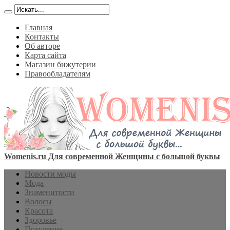
Главная
Контакты
Об авторе
Карта сайта
Магазин бижутерии
Правообладателям
Womenis.ru Для современной Женщины с большой буквы
Новости моды
Мода
Знаменитости
Волосы
Красота
Здоровье
Похудение