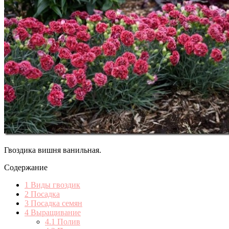
Гвоздика вишня ванильная.
Содержание
1
Виды гвоздик
2
Посадка
3
Посадка семян
4
Выращивание
4.1
Полив