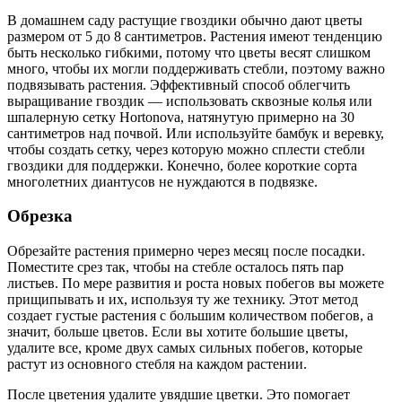
В домашнем саду растущие гвоздики обычно дают цветы
размером от 5 до 8 сантиметров. Растения имеют тенденцию
быть несколько гибкими, потому что цветы весят слишком
много, чтобы их могли поддерживать стебли, поэтому важно
подвязывать растения. Эффективный способ облегчить
выращивание гвоздик — использовать сквозные колья или
шпалерную сетку Hortonova, натянутую примерно на 30
сантиметров над почвой. Или используйте бамбук и веревку,
чтобы создать сетку, через которую можно сплести стебли
гвоздики для поддержки. Конечно, более короткие сорта
многолетних диантусов не нуждаются в подвязке.
Обрезка
Обрезайте растения примерно через месяц после посадки.
Поместите срез так, чтобы на стебле осталось пять пар
листьев. По мере развития и роста новых побегов вы можете
прищипывать и их, используя ту же технику. Этот метод
создает густые растения с большим количеством побегов, а
значит, больше цветов. Если вы хотите большие цветы,
удалите все, кроме двух самых сильных побегов, которые
растут из основного стебля на каждом растении.
После цветения удалите увядшие цветки. Это помогает