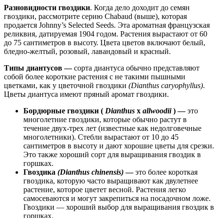
Разновидности гвоздики
. Когда дело доходит до семян
гвоздики, рассмотрите серию Chabaud (выше), которая
продается Johnny’s Selected Seeds. Эта ароматная французская
реликвия, датируемая 1904 годом. Растения вырастают от 60
до 75 сантиметров в высоту. Цвета цветов включают белый,
бледно-желтый, розовый, лавандовый и красный.
Типы диантусов —
сорта диантуса обычно представляют
собой более короткие растения с не такими пышными
цветками, как у цветочной гвоздики
(Dianthus caryophyllus)
.
Цветы диантуса имеют пряный аромат гвоздики.
Бордюрные гвоздики (
Dianthus
x
allwoodii
) —
это
многолетние гвоздики, которые обычно растут в
течение двух-трех лет (известные как недолговечные
многолетники). Стебли вырастают от 10 до 45
сантиметров в высоту и дают хорошие цветы для срезки.
Это также хороший сорт для выращивания гвоздик в
горшках.
Гвоздика
(Dianthus chinensis)
—
это более короткая
гвоздика, которую часто выращивают как двулетнее
растение, которое цветет весной. Растения легко
самосеваются и могут закрепиться на посадочном ложе.
Гвоздики — хороший выбор для выращивания гвоздик в
горшках.