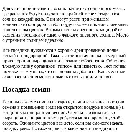
Для успешной посадки гвоздик начните с солнечного места,
где растения будут получать по крайней мере четыре часа
солнца каждый день. Они могут расти при меньшем
количестве солнца, но стебли будут более гибкими с меньшим
количеством цветов. В самых теплых регионах защищайте
растения гвоздики от самого жаркого дневного солнца. Место
с утренним солнцем идеально.
Все гвоздики нуждаются в хорошо дренированной почве,
легкой и плодородной. Тяжелая глинистая почва – смертный
приговор при выращивании гвоздик любого типа. Обновите
тяжелую глину органикой, гипсом или известью. Тест почвы
поможет вам узнать, что вы должны добавить. Ваш местный
офис расширения может помочь с испытанием почвы.
Посадка семян
Если вы сажаете семена гвоздики, начните заранее, посадив
семена в помещении ( или на открытом воздухе в кольце ) в
конце зимы или ранней весной. Семена гвоздики легко
выращивать, но растениям требуется много времени, чтобы
созреть. Ожидайте цветов все лето, если вы сможете начать
посадку рано. Возможно, вы сможете найти гвоздики со