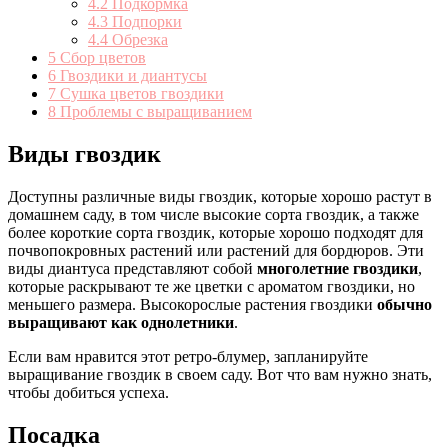
4.2
Подкормка
4.3
Подпорки
4.4
Обрезка
5
Сбор цветов
6
Гвоздики и диантусы
7
Сушка цветов гвоздики
8
Проблемы с выращиванием
Виды гвоздик
Доступны различные виды гвоздик, которые хорошо растут в
домашнем саду, в том числе высокие сорта гвоздик, а также
более короткие сорта гвоздик, которые хорошо подходят для
почвопокровных растений или растений для бордюров. Эти
виды диантуса представляют собой
многолетние гвоздики
,
которые раскрывают те же цветки с ароматом гвоздики, но
меньшего размера. Высокорослые растения гвоздики
обычно
выращивают как однолетники
.
Если вам нравится этот ретро-блумер, запланируйте
выращивание гвоздик в своем саду. Вот что вам нужно знать,
чтобы добиться успеха.
Посадка