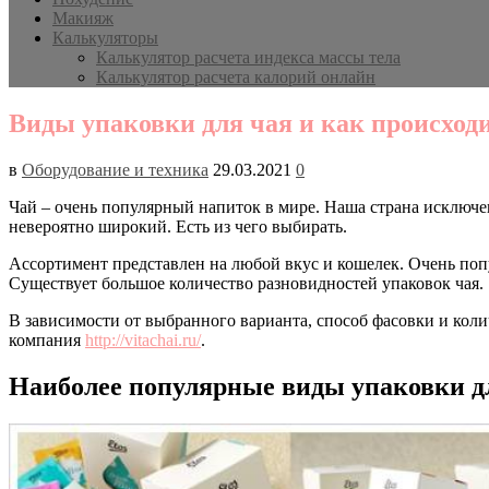
Макияж
Калькуляторы
Калькулятор расчета индекса массы тела
Калькулятор расчета калорий онлайн
Виды упаковки для чая и как происходи
в
Оборудование и техника
29.03.2021
0
Чай – очень популярный напиток в мире. Наша страна исключен
невероятно широкий. Есть из чего выбирать.
Ассортимент представлен на любой вкус и кошелек. Очень попу
Существует большое количество разновидностей упаковок чая.
В зависимости от выбранного варианта, способ фасовки и колич
компания
http://vitachai.ru/
.
Наиболее популярные виды упаковки д