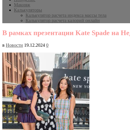
Макияж
Калькуляторы
Калькулятор расчета индекса массы тела
Калькулятор расчета калорий онлайн
В рамках презентации Kate Spade на Не
в
Новости
19.12.2024
0