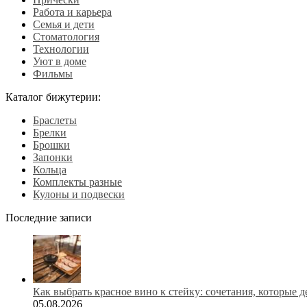
Работа и карьера
Семья и дети
Стоматология
Технологии
Уют в доме
Фильмы
Каталог бижутерии:
Браслеты
Брелки
Брошки
Запонки
Кольца
Комплекты разные
Кулоны и подвески
Последние записи
Как выбрать красное вино к стейку: сочетания, которые 
05.08.2026