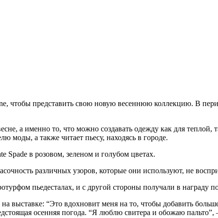
Line, чтобы представить свою новую весеннюю коллекцию. В пе
 весне, а именно то, что можно создавать одежду как для теплой,
лю моды, а также читает пьесу, находясь в городе.
e Spade в розовом, зеленом и голубом цветах.
расочность различных узоров, которые они используют, не воспр
турфом пьедесталах, и с другой стороны получали в награду по
а выставке: “Это вдохновит меня на то, чтобы добавить больше
редстоящая осенняя погода. “Я люблю свитера и обожаю пальто”,