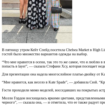
В пятницу утром Кейт Спейд посетила Chelsea Market в High 
гостей было множество вариантов одежды на выбор.
“Что мне нравится в осени, так это то же самое, что я люблю в
попасть в layer”, — сказала Стефани Хсу, которая посещает неде
Для презентации она надела многослойное платье-двойку от Kat
“Мне нравится, как весело в Kate Spade”, — добавила Сюй. “К
Гости проходили мимо моделей, восседавших на покрытых астро
Молли Гордон восхищалась яркими цветами, представленными н
черного”, — сказала она, — и отметила, что ее также радует п