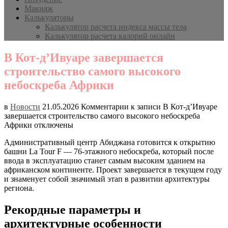
Макияж
Калькуляторы
Калькулятор расчета индекса массы тела
Калькулятор расчета калорий онлайн
В Кот-д’Ивуаре завершается
строительство самого высокого
небоскреба Африки
в
Новости
21.05.2026
Комментарии
к записи В Кот-д’Ивуаре
завершается строительство самого высокого небоскреба
Африки
отключены
Административный центр Абиджана готовится к открытию
башни La Tour F — 76-этажного небоскреба, который после
ввода в эксплуатацию станет самым высоким зданием на
африканском континенте. Проект завершается в текущем году
и знаменует собой значимый этап в развитии архитектуры
региона.
Рекордные параметры и
архитектурные особенности