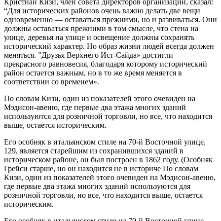
Кристиан Кизи, член совета директоров организации, сказал:
“Для исторических районов очень важно делать две вещи
одновременно — оставаться прежними, но и развиваться. Они
должны оставаться прежними в том смысле, что стена на
улице, деревья на улице и освещение должны сохранять
исторический характер. Но образ жизни людей всегда должен
меняться. ”Друзья Верхнего Ист-Сайда» достигли
прекрасного равновесия, благодаря которому исторический
район остается важным, но в то же время меняется в
соответствии со временем».
По словам Кизи, один из показателей этого очевиден на
Мэдисон-авеню, где первые два этажа многих зданий
используются для розничной торговли, но все, что находится
выше, остается историческим.
Его особняк в итальянском стиле на 70-й Восточной улице,
129, является старейшим из сохранившихся зданий в
историческом районе, он был построен в 1862 году. (Особняк
Грейси старше, но он находится не в историче По словам
Кизи, один из показателей этого очевиден на Мэдисон-авеню,
где первые два этажа многих зданий используются для
розничной торговли, но все, что находится выше, остается
историческим.
Его особняк в итальянском стиле на 70-й Восточной улице,