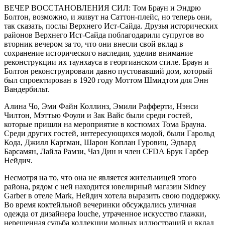
ВЕЧЕР ВОССТАНОВЛЕНИЯ СИЛ: Том Браун и Эндрю
Болтон, возможно, и живут на Саттон-плейс, но теперь они,
так сказать, послы Верхнего Ист-Сайда. Друзья исторических
районов Верхнего Ист-Сайда поблагодарили супругов во
вторник вечером за то, что они внесли свой вклад в
сохранение исторического наследия, уделив внимание
реконструкции их таунхауса в георгианском стиле. Браун и
Болтон реконструировали давно пустовавший дом, который
был спроектирован в 1920 году Моттом Шмидтом для Энн
Вандербильт.
Алина Чо, Эми Файн Коллинз, Эмили Рафферти, Нэнси
Чилтон, Мэттью Фоули и Зак Вайс были среди гостей,
которые пришли на мероприятие в костюмах Тома Брауна.
Среди других гостей, интересующихся модой, были Гарольд
Кода, Джилл Каргман, Шарон Коплан Гуровиц, Эдвард
Барсамян, Лайла Рамзи, Чаз Дин и член CFDA Брук Гарбер
Нейдич.
Несмотря на то, что она не является жительницей этого
района, рядом с ней находится ювелирный магазин Sidney
Garber в отеле Mark, Нейдич хотела выразить свою поддержку.
Во время коктейльной вечеринки обсуждались уличная
одежда от дизайнера louche, утраченное искусство глажки,
нерешенная судьба коллекции модных иллюстраций и вклад