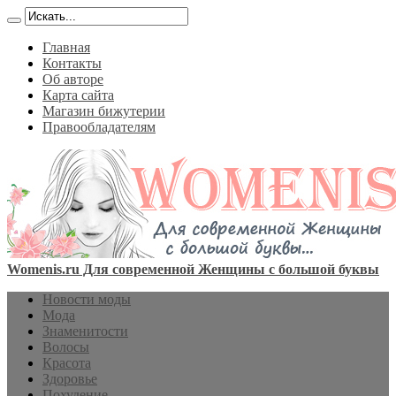
Главная
Контакты
Об авторе
Карта сайта
Магазин бижутерии
Правообладателям
Womenis.ru Для современной Женщины с большой буквы
Новости моды
Мода
Знаменитости
Волосы
Красота
Здоровье
Похудение