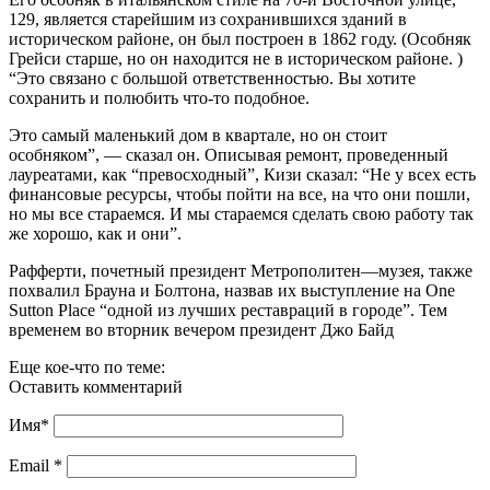
129, является старейшим из сохранившихся зданий в
историческом районе, он был построен в 1862 году. (Особняк
Грейси старше, но он находится не в историческом районе. )
“Это связано с большой ответственностью. Вы хотите
сохранить и полюбить что-то подобное.
Это самый маленький дом в квартале, но он стоит
особняком”, — сказал он. Описывая ремонт, проведенный
лауреатами, как “превосходный”, Кизи сказал: “Не у всех есть
финансовые ресурсы, чтобы пойти на все, на что они пошли,
но мы все стараемся. И мы стараемся сделать свою работу так
же хорошо, как и они”.
Рафферти, почетный президент Метрополитен—музея, также
похвалил Брауна и Болтона, назвав их выступление на One
Sutton Place “одной из лучших реставраций в городе”. Тем
временем во вторник вечером президент Джо Байд
Еще кое-что по теме:
Оставить комментарий
Имя
*
Email
*